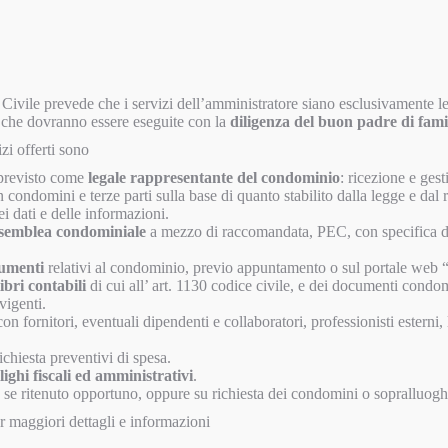
Civile prevede che i servizi dell’amministratore siano esclusivamente le 
che dovranno essere eseguite con la
diligenza del buon padre di fami
izi offerti sono
previsto come
legale rappresentante del condominio
: ricezione e gest
n condomini e terze parti sulla base di quanto stabilito dalla legge e da
i dati e delle informazioni.
ssemblea condominiale
a mezzo di raccomandata, PEC, con specifica de
cumenti
relativi al condominio, previo appuntamento o sul portale we
ibri contabili
di cui all’ art. 1130 codice civile, e dei documenti condo
vigenti.
on fornitori, eventuali dipendenti e collaboratori, professionisti esterni, 
ichiesta preventivi di spesa.
ighi fiscali ed amministrativi
.
se ritenuto opportuno, oppure su richiesta dei condomini o sopralluogh
er maggiori dettagli e informazioni