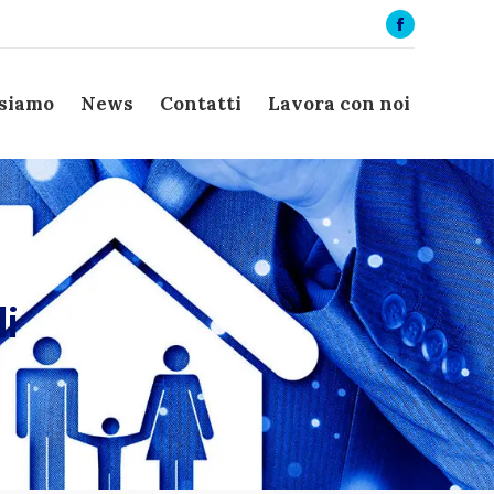
Facebook
page
opens
 siamo
News
Contatti
Lavora con noi
in
new
window
i