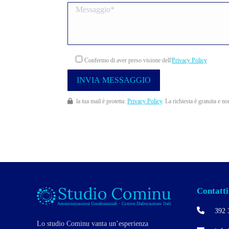
Confermo di aver preso visione dell'
Privacy Policy
la tua mail è protetta:
Privacy Policy
. La richiesta è gratuita e n
Contatti
392 
Lo studio Cominu vanta un’esperienza