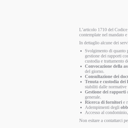
L’articolo 1710 del Codice 
contemplate nel mandato e 
In dettaglio alcune dei serv
Svolgimento di quanto 
gestione dei rapporti co
custodia e trattamento de
Convocazione della a
del giorno.
Consultazione dei do
Tenuta e custodia dei l
stabiliti dalle normative 
Gestione dei rapporti
c
generale.
Ricerca di fornitori
e r
Adempimenti degli
obbl
Accesso al condominio, 
Non esitare a contattarci p