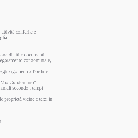
attività conferite e
glia
.
ione di atti e documenti,
l regolamento condominiale,
gli argomenti all’ordine
b “Mio Condominio”
miniali secondo i tempi
le proprietà vicine e terzi in
i