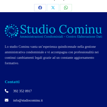
Share
Share
Share
on
on
on
Facebook
X
WhatsApp
Lo studio Cominu vanta un’esperienza quindicennale nella gestione
amministrativa condominiale e vi accompagna con professionalità nei
continui cambiamenti legali grazie ad un constante aggiornamento
formativo.
Contatti
392 352 0917
info@studiocominu.it