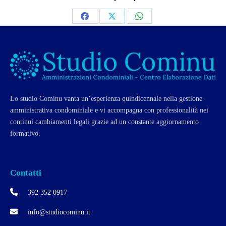
Share
Share
Share
on
on
on
Facebook
X
WhatsApp
Lo studio Cominu vanta un’esperienza quindicennale nella gestione
amministrativa condominiale e vi accompagna con professionalità nei
continui cambiamenti legali grazie ad un constante aggiornamento
formativo.
Contatti
392 352 0917
info@studiocominu.it