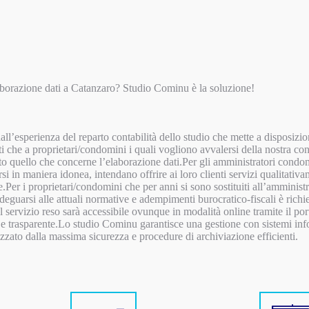
aborazione dati a Catanzaro? Studio Cominu è la soluzione!
ll’esperienza del reparto contabilità dello studio che mette a disposizione
ti che a proprietari/condomini i quali vogliono avvalersi della nostra c
to quello che concerne l’elaborazione dati.Per gli amministratori condomi
si in maniera idonea, intendano offrire ai loro clienti servizi qualitati
le.Per i proprietari/condomini che per anni si sono sostituiti all’ammini
eguarsi alle attuali normative e adempimenti burocratico-fiscali è richi
 servizio reso sarà accessibile ovunque in modalità online tramite il 
e trasparente.Lo studio Cominu garantisce una gestione con sistemi inf
izzato dalla massima sicurezza e procedure di archiviazione efficienti.