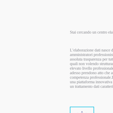
Stai cercando un centro el
L’elaborazione dati nasce da
amministratori professionis
assoluta trasparenza per tut
quali non volendo strutturar
elevato livello professiona
adesso prendono atto che ad
competenza professionale.Il
una piattaforma innovativa 
un trattamento dati caratter