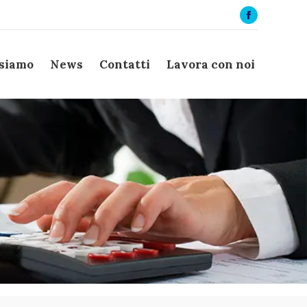
Facebook
page
opens
 siamo
News
Contatti
Lavora con noi
in
new
window