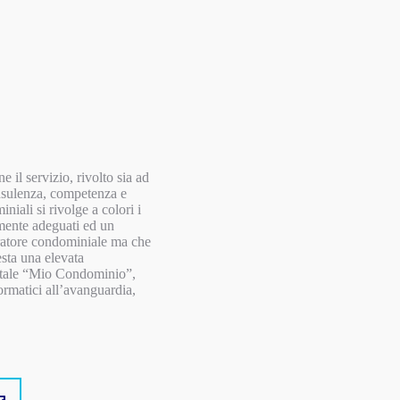
 il servizio, rivolto sia ad
onsulenza, competenza e
niali si rivolge a colori i
vamente adeguati ed un
stratore condominiale ma che
esta una elevata
portale “Mio Condominio”,
ormatici all’avanguardia,