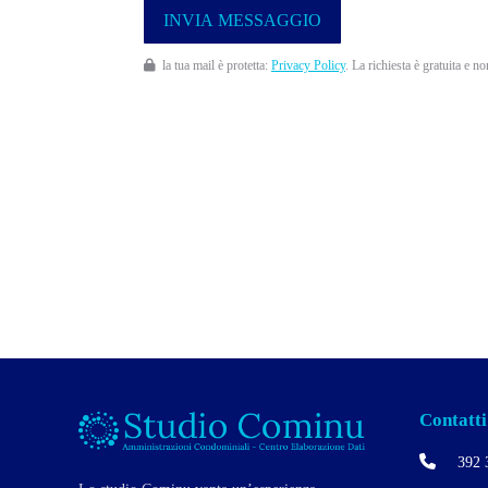
la tua mail è protetta:
Privacy Policy
. La richiesta è gratuita e n
Contatti
392 