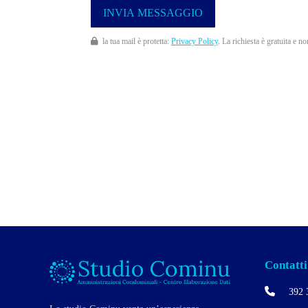
la tua mail è protetta:
Privacy Policy
. La richiesta è gratuita e n
Contatti
392 