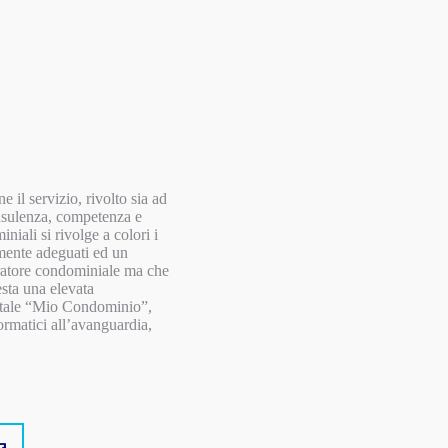
 il servizio, rivolto sia ad
onsulenza, competenza e
niali si rivolge a colori i
vamente adeguati ed un
stratore condominiale ma che
esta una elevata
portale “Mio Condominio”,
ormatici all’avanguardia,