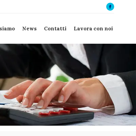
Facebook
page
opens
 siamo
News
Contatti
Lavora con noi
in
new
window