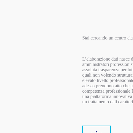
Stai cercando un centro el
L’elaborazione dati nasce da
amministratori professionis
assoluta trasparenza per tut
quali non volendo strutturar
elevato livello professiona
adesso prendono atto che ad
competenza professionale.Il
una piattaforma innovativa 
un trattamento dati caratter