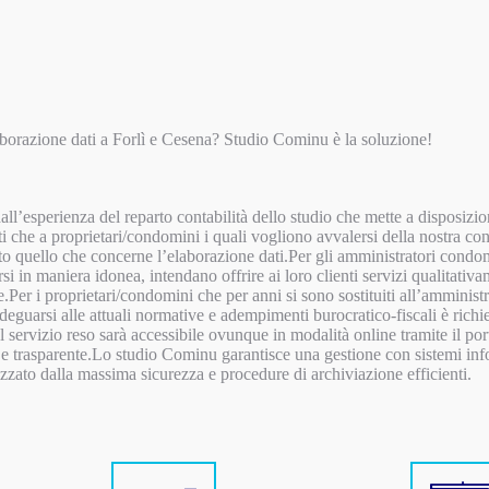
aborazione dati a Forlì e Cesena? Studio Cominu è la soluzione!
ll’esperienza del reparto contabilità dello studio che mette a disposizione
ti che a proprietari/condomini i quali vogliono avvalersi della nostra c
to quello che concerne l’elaborazione dati.Per gli amministratori condomi
si in maniera idonea, intendano offrire ai loro clienti servizi qualitati
le.Per i proprietari/condomini che per anni si sono sostituiti all’ammini
eguarsi alle attuali normative e adempimenti burocratico-fiscali è richi
 servizio reso sarà accessibile ovunque in modalità online tramite il 
e trasparente.Lo studio Cominu garantisce una gestione con sistemi inf
izzato dalla massima sicurezza e procedure di archiviazione efficienti.