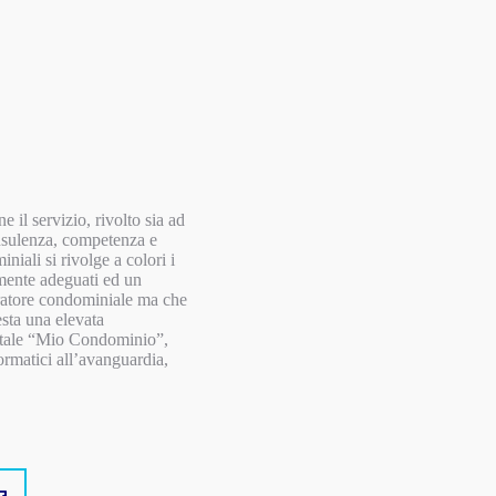
 il servizio, rivolto sia ad
onsulenza, competenza e
niali si rivolge a colori i
vamente adeguati ed un
stratore condominiale ma che
esta una elevata
portale “Mio Condominio”,
ormatici all’avanguardia,