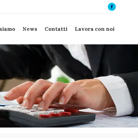
Facebook
page
opens
 siamo
News
Contatti
Lavora con noi
in
new
window