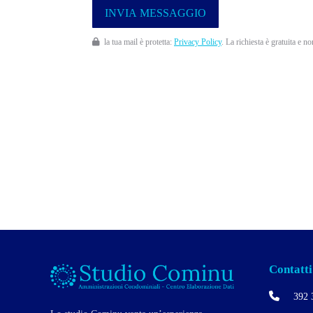
la tua mail è protetta:
Privacy Policy
. La richiesta è gratuita e n
Contatti
392 