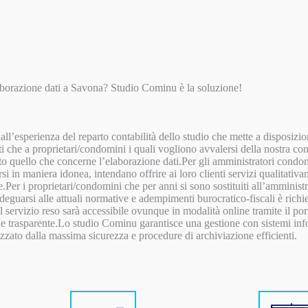
aborazione dati a Savona? Studio Cominu è la soluzione!
ll’esperienza del reparto contabilità dello studio che mette a disposizione
ti che a proprietari/condomini i quali vogliono avvalersi della nostra c
to quello che concerne l’elaborazione dati.Per gli amministratori condomi
si in maniera idonea, intendano offrire ai loro clienti servizi qualitati
le.Per i proprietari/condomini che per anni si sono sostituiti all’ammini
eguarsi alle attuali normative e adempimenti burocratico-fiscali è richi
 servizio reso sarà accessibile ovunque in modalità online tramite il 
e trasparente.Lo studio Cominu garantisce una gestione con sistemi inf
izzato dalla massima sicurezza e procedure di archiviazione efficienti.