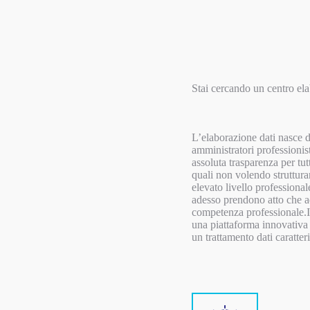
Stai cercando un centro el
L’elaborazione dati nasce da
amministratori professionis
assoluta trasparenza per tut
quali non volendo strutturar
elevato livello professiona
adesso prendono atto che ad
competenza professionale.Il
una piattaforma innovativa 
un trattamento dati caratter