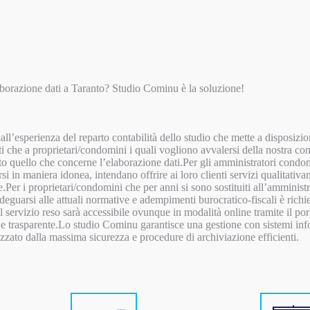
aborazione dati a Taranto? Studio Cominu è la soluzione!
ll’esperienza del reparto contabilità dello studio che mette a disposizione
ti che a proprietari/condomini i quali vogliono avvalersi della nostra c
to quello che concerne l’elaborazione dati.Per gli amministratori condomi
si in maniera idonea, intendano offrire ai loro clienti servizi qualitati
le.Per i proprietari/condomini che per anni si sono sostituiti all’ammini
eguarsi alle attuali normative e adempimenti burocratico-fiscali è richi
 servizio reso sarà accessibile ovunque in modalità online tramite il 
e trasparente.Lo studio Cominu garantisce una gestione con sistemi inf
izzato dalla massima sicurezza e procedure di archiviazione efficienti.