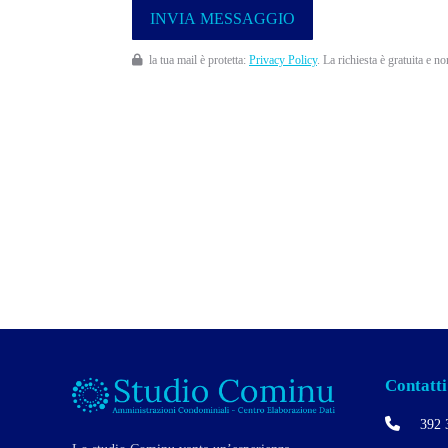
la tua mail è protetta:
Privacy Policy
. La richiesta è gratuita e n
Contatti
392 