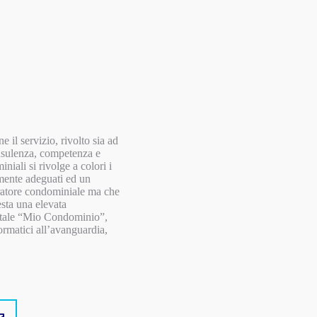
 il servizio, rivolto sia ad
onsulenza, competenza e
niali si rivolge a colori i
vamente adeguati ed un
stratore condominiale ma che
esta una elevata
portale “Mio Condominio”,
ormatici all’avanguardia,