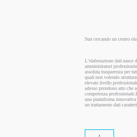
Stai cercando un centro el
L’elaborazione dati nasce da
amministratori professionis
assoluta trasparenza per tut
quali non volendo strutturar
elevato livello professiona
adesso prendono atto che ad
competenza professionale.Il
una piattaforma innovativa 
un trattamento dati caratter